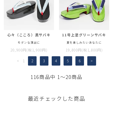
心々（こころ）黒サバキ
11号上塗グリーンサバキ
モダンな演出に
夏を楽しみたいあなたに
20,900円(税1,900円)
19,800円(税1,800円)
<
1
2
3
4
5
6
>
116商品中 1～20商品
最近チェックした商品