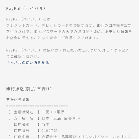
PayPal（ペイパル）
PayPal（ペイパル）とは
クレジットカード、デビットカードを登録するか、銀行の口座振替設定
を行うだけで、IDとパスワードのみでの取引が可能に。お支払い情報を
お店側に伝えることなく安全にご利用いただけます。
PayPal（ペイパル）の使い方・お支払い方法について詳しくは下記よ
りご確認ください。
ペイパルの使い方を見る
銀行振込(前払)三菱UFJ
▼振込先情報
==========================
【 金融機関名 】三菱UFJ銀行
【 支 店 名 】日本一支店 (店番 034)
【 口座種別 】当座
【 口座番号 】0109769
【 口座名義 】合資会社 亀岡商店（ゴウシガイシャ カメオカシ