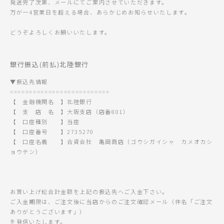
発送完了次第、メールにてご案内させていただきます。
万が一4営業日を超える場合、あらかじめお知らせいたします。
どうぞよろしくお願いいたします。
銀行振込(前払)北陸銀行
▼振込先情報
==========================
【 金融機関名 】北陸銀行
【 支 店 名 】大阪支店（店番801）
【 口座種別 】当座
【 口座番号 】2735270
【 口座名義 】合資会社 亀岡商店（ゴウシガイシャ カメオカシ
ョウテン）
お買い上げ総合計金額を上記の振込先へご入金下さい。
ご入金期限は、ご注文後に当店からのご注文確認メール（件名「ご注文
ありがとうございます」）
を発信いたします。