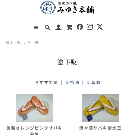
婦人下駄
/
塗下駄
塗下駄
おすすめ順 |
価格順
|
新着順
美装オレンジピンクサバキ
燦々黄サバキ紫水玉
金魚