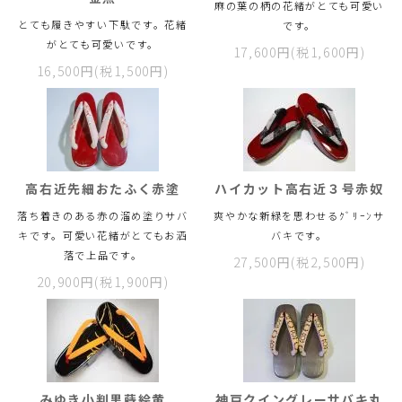
麻の葉の柄の花緒がとても可愛い
とても履きやすい下駄です。花緒
です。
がとても可愛いです。
17,600円(税1,600円)
16,500円(税1,500円)
高右近先細おたふく赤塗
ハイカット高右近３号赤奴
落ち着きのある赤の溜め塗りサバ
爽やかな新緑を思わせるｸﾞﾘｰﾝサ
キです。可愛い花緒がとてもお洒
バキです。
落で上品です。
27,500円(税2,500円)
20,900円(税1,900円)
みゆき小判黒蒔絵黄
神戸クイングレーサバキ丸