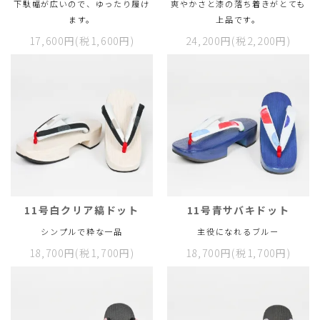
下駄幅が広いので、ゆったり履け
爽やかさと漆の落ち着きがとても
ます。
上品です。
17,600円(税1,600円)
24,200円(税2,200円)
11号白クリア縞ドット
11号青サバキドット
シンプルで粋な一品
主役になれるブルー
18,700円(税1,700円)
18,700円(税1,700円)