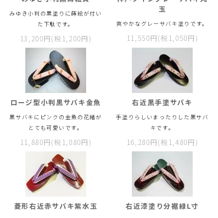
玉
みゆき小判の黒塗りに蒔絵が付い
爽やかなグレーサバキ塗りです。
た下駄です。
11,550円(税1,050円)
13,200円(税1,200円)
ロージ型小判黒サバキ金魚
右近黒手塗サバキ
黒サバキにピンクの金魚の花緒が
手塗りらしいまったりした黒サバ
とても可愛いです。
キです。
11,880円(税1,080円)
16,280円(税1,480円)
菱形右近赤サバキ紫水玉
右近漆塗り分裾緑L寸