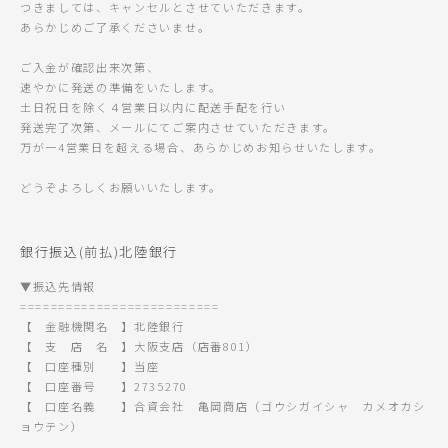
つきましては、キャンセルとさせていただきます。
あらかじめご了承くださいませ。
ご入金が確認出来次第、
速やかに発送の準備をいたします。
土日祝日を除く４営業日以内に配送手配を行い
発送完了次第、メールにてご案内させていただきます。
万が一4営業日を超える場合、あらかじめお知らせいたします。
どうぞよろしくお願いいたします。
銀行振込(前払)北陸銀行
▼振込先情報
==========================
【 金融機関名 】北陸銀行
【 支 店 名 】大阪支店（店番801）
【 口座種別 】当座
【 口座番号 】2735270
【 口座名義 】合資会社 亀岡商店（ゴウシガイシャ カメオカシ
ョウテン）