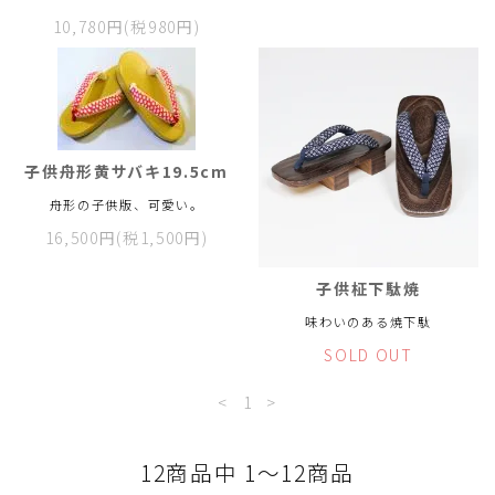
10,780円(税980円)
子供舟形黄サバキ19.5cm
舟形の子供版、可愛い。
16,500円(税1,500円)
子供柾下駄焼
味わいのある焼下駄
SOLD OUT
<
1
>
12商品中 1～12商品