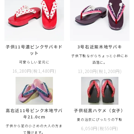
子供11号濃ピンクサバキド
3号右近紫木地サバキ
ット
子供下駄ながらちょっと小粋にお
可愛らしい足元に
洒落に。
16,280円(税1,480円)
13,200円(税1,200円)
高右近11号ピンク木地サバ
子供柾黒ハケメ（女子）
キ21.0cm
夏の浴衣にぴったりの下駄
子供から足の小さめの大人の方ま
6,050円(税550円)
で履けます。