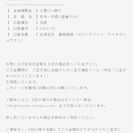
==========================
【 金融機関名 】三菱UFJ銀行
【 支 店 名 】日本一支店 (店番 034)
【 口座種別 】当座
【 口座番号 】0109769
【 口座名義 】合資会社 亀岡商店（ゴウシガイシャ カメオカシ
ョウテン）
お買い上げ総合計金額を上記の振込先へご入金下さい。
ご入金期限は、ご注文後に当店からのご注文確認メール（件名「ご注文
ありがとうございます」）
を発信いたします。
このメール到着後7日間以内にお願いいたします。
ご都合により、8日以降のお振込みをいただく場合、
info@miyuki-honpo.com までお知らせくださいませ。
申し訳ございませんが振込手数料はご負担ください。
ご連絡なく、8日以降で当店にてご入金確認ができなかったご注文に