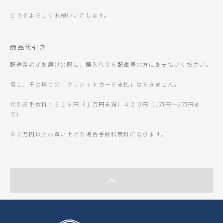
どうぞよろしくお願いいたします。
商品代引き
配送業者がお届けの際に、購入代金を配達員の方にお支払いください。
但し、その場での「クレジットカード支払」はできません。
代引き手数料：３１５円（１万円未満）４２０円（1万円～2万円ま
で）
※２万円以上お買い上げの場合手数料無料になります。