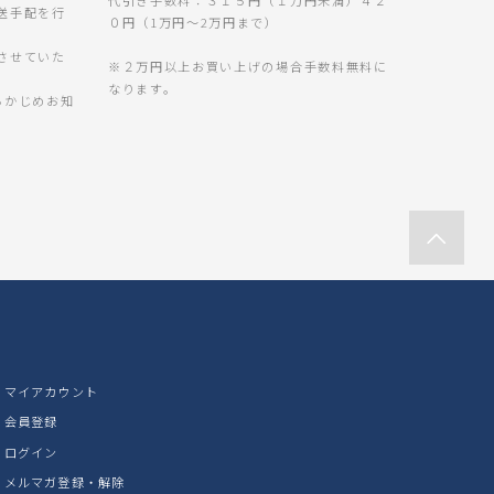
送手配を行
０円（1万円～2万円まで）
させていた
※２万円以上お買い上げの場合手数料無料に
なります。
らかじめお知
。
マイアカウント
会員登録
ログイン
メルマガ登録・解除