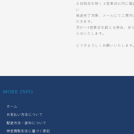
土日祝日を除く４営業日以内に配
い
発送完了次第、メールにてご案内
だきます。
万が一4営業日を超える場合、あ
らせいたします。
どうぞよろしくお願いいたします
MORE INFO
ホーム
お支払い方法について
配送方法・送料について
特定商取引法に基づく表記