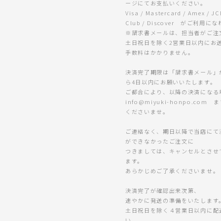
ージにてお支払いください。
Visa / Mastercard / Amex / JC
Club / Discover がご利用に
※請求書メールは、担当者がご注
土日祝日を除く2営業日以内にお
手数料はかかりません。
決済完了期限は「請求書メール」
ら4日以内にお願いいたします。
ご都合により、以降の決済になる
info@miyuki-honpo.com
くださいませ。
ご連絡なく、期日以降で当店にて
ができなかったご注文に
つきましては、キャンセルとさせ
ます。
あらかじめご了承くださいませ。
決済完了が確認出来次第、
速やかに発送の準備をいたします
土日祝日を除く４営業日以内に配
い