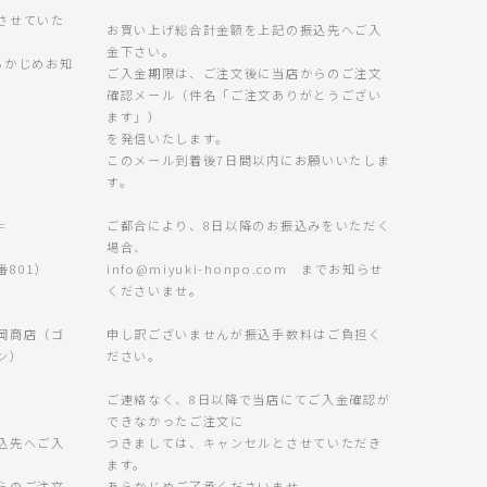
させていた
お買い上げ総合計金額を上記の振込先へご入
金下さい。
らかじめお知
ご入金期限は、ご注文後に当店からのご注文
確認メール（件名「ご注文ありがとうござい
ます」）
を発信いたします。
このメール到着後7日間以内にお願いいたしま
す。
=
ご都合により、8日以降のお振込みをいただく
場合、
801）
info@miyuki-honpo.com までお知らせ
くださいませ。
岡商店（ゴ
申し訳ございませんが振込手数料はご負担く
ン）
ださい。
ご連絡なく、8日以降で当店にてご入金確認が
できなかったご注文に
込先へご入
つきましては、キャンセルとさせていただき
ます。
らのご注文
あらかじめご了承くださいませ。