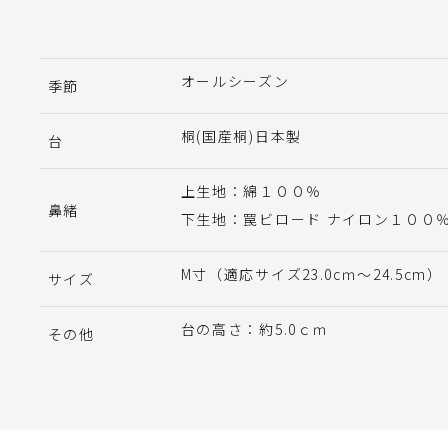
オールシーズン
季節
桐(国産桐)日本製
台
上生地：綿１００％
鼻緒
下生地：罠ビロード ナイロン１００
M寸（適応サイズ23.0cｍ～24.5cm）
サイズ
台の高さ：約5.0ｃｍ
その他