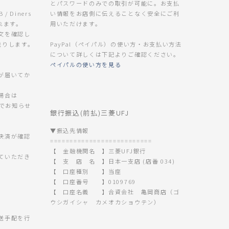
とパスワードのみでの取引が可能に。お支払
B / Diners
い情報をお店側に伝えることなく安全にご利
なれます。
用いただけます。
文を確認し
送りします。
PayPal（ペイパル）の使い方・お支払い方法
について詳しくは下記よりご確認ください。
ペイパルの使い方を見る
が届いてか
場合は
 までお知らせ
銀行振込(前払)三菱UFJ
▼振込先情報
決済が確認
==========================
【 金融機関名 】三菱UFJ銀行
ていただき
【 支 店 名 】日本一支店 (店番 034)
【 口座種別 】当座
【 口座番号 】0109769
【 口座名義 】合資会社 亀岡商店（ゴ
ウシガイシャ カメオカショウテン）
。
送手配を行