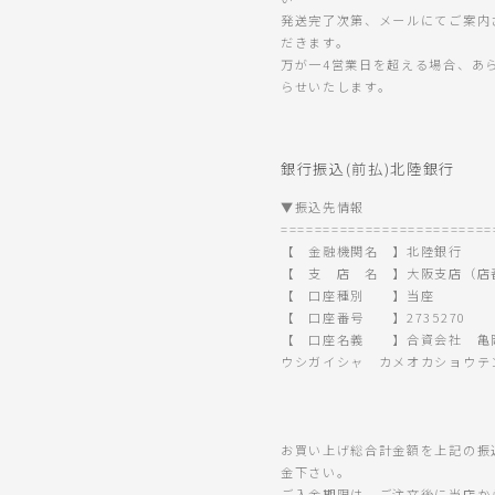
発送完了次第、メールにてご案内
だきます。
万が一4営業日を超える場合、あ
らせいたします。
銀行振込(前払)北陸銀行
▼振込先情報
=========================
【 金融機関名 】北陸銀行
【 支 店 名 】大阪支店（店番
【 口座種別 】当座
【 口座番号 】2735270
【 口座名義 】合資会社 亀
ウシガイシャ カメオカショウテ
お買い上げ総合計金額を上記の振
金下さい。
ご入金期限は、ご注文後に当店か