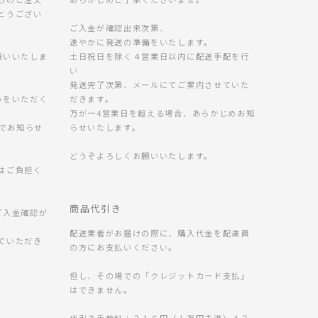
とうござい
ご入金が確認出来次第、
速やかに発送の準備をいたします。
願いいたしま
土日祝日を除く４営業日以内に配送手配を行
い
発送完了次第、メールにてご案内させていた
みをいただく
だきます。
万が一4営業日を超える場合、あらかじめお知
 までお知らせ
らせいたします。
どうぞよろしくお願いいたします。
はご負担く
商品代引き
ご入金確認が
配送業者がお届けの際に、購入代金を配達員
ていただき
の方にお支払いください。
但し、その場での「クレジットカード支払」
はできません。
。
代引き手数料：３１５円（１万円未満）４２