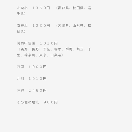
北東北 １３５０円 （青森県、秋田県、岩
手県）
南東北 １２３０円 （宮城県、山形県、福
島県）
関東甲信越 １０１０円
（新潟、長野、茨城、栃木、群馬、埼玉、千
葉、神奈川、東京、山梨県）
四国 １０００円
九州 １０１０円
沖縄 ２４６０円
その他の地域 ９００円