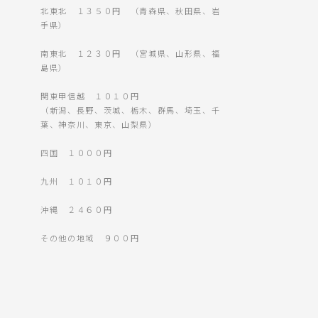
北東北 １３５０円 （青森県、秋田県、岩
手県）
南東北 １２３０円 （宮城県、山形県、福
島県）
関東甲信越 １０１０円
（新潟、長野、茨城、栃木、群馬、埼玉、千
葉、神奈川、東京、山梨県）
四国 １０００円
九州 １０１０円
沖縄 ２４６０円
その他の地域 ９００円