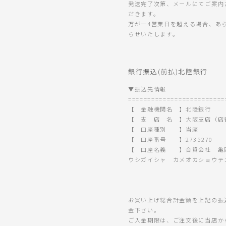
発送完了次第、メールにてご案内
だきます。
万が一4営業日を超える場合、あ
らせいたします。
銀行振込(前払)北陸銀行
▼振込先情報
=========================
【 金融機関名 】北陸銀行
【 支 店 名 】大阪支店（店番
【 口座種別 】当座
【 口座番号 】2735270
【 口座名義 】合資会社 亀
ウシガイシャ カメオカショウテ
お買い上げ総合計金額を上記の振
金下さい。
ご入金期限は、ご注文後に当店か