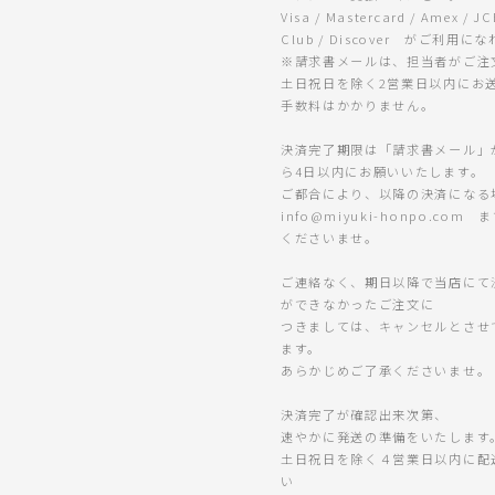
Visa / Mastercard / Amex / JC
Club / Discover がご利用に
※請求書メールは、担当者がご注
土日祝日を除く2営業日以内にお
手数料はかかりません。
決済完了期限は「請求書メール」
ら4日以内にお願いいたします。
ご都合により、以降の決済になる
info@miyuki-honpo.com
くださいませ。
ご連絡なく、期日以降で当店にて
ができなかったご注文に
つきましては、キャンセルとさせ
ます。
あらかじめご了承くださいませ。
決済完了が確認出来次第、
速やかに発送の準備をいたします
土日祝日を除く４営業日以内に配
い