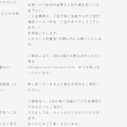
させていた
お買い上げ総合計金額を上記の振込先へご入
金下さい。
らかじめお知
ご入金期限は、ご注文後に当店からのご注文
確認メール（件名「ご注文ありがとうござい
ます」）
を発信いたします。
このメール到着後7日間以内にお願いいたしま
す。
=
ご都合により、8日以降のお振込みをいただく
場合、
801）
info@miyuki-honpo.com までお知らせ
くださいませ。
岡商店（ゴ
申し訳ございませんが振込手数料はご負担く
ン）
ださい。
ご連絡なく、8日以降で当店にてご入金確認が
できなかったご注文に
込先へご入
つきましては、キャンセルとさせていただき
ます。
らのご注文
あらかじめご了承くださいませ。