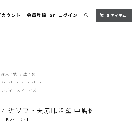
アカウント
会員登録
or
ログイン
0
アイテム
婦人下駄
/
塗下駄
Artist collaboration
レディース Mサイズ
右近ソフト天赤叩き塗 中嶋健
UK24_031