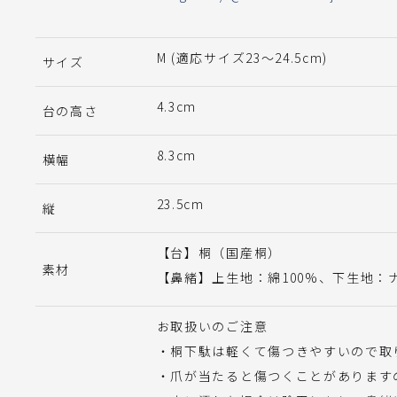
M (適応サイズ23〜24.5cm)
サイズ
4.3cm
台の高さ
8.3cm
横幅
23.5cm
縦
【台】桐（国産桐）
素材
【鼻緒】上生地：綿100%、下生地：
お取扱いのご注意
・桐下駄は軽くて傷つきやすいので取
・爪が当たると傷つくことがあります