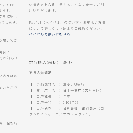
B / Diners
い情報をお店側に伝えることなく安全にご利
なれます。
用いただけます。
文を確認し
送りします。
PayPal（ペイパル）の使い方・お支払い方法
について詳しくは下記よりご確認ください。
ペイパルの使い方を見る
が届いてか
場合は
 までお知らせ
銀行振込(前払)三菱UFJ
▼振込先情報
決済が確認
==========================
【 金融機関名 】三菱UFJ銀行
ていただき
【 支 店 名 】日本一支店 (店番 034)
【 口座種別 】当座
【 口座番号 】0109769
【 口座名義 】合資会社 亀岡商店（ゴ
ウシガイシャ カメオカショウテン）
。
送手配を行