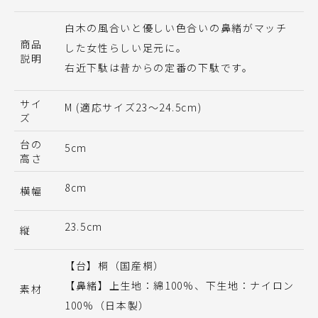
白木の風合いと優しい色合いの鼻緒がマッチ
商品
した女性らしい足元に。
説明
右近下駄は昔からの定番の下駄です。
サイ
M (適応サイズ23〜24.5cm)
ズ
台の
5cm
高さ
8cm
横幅
23.5cm
縦
【台】桐（国産桐）
【鼻緒】上生地：綿100%、下生地：ナイロン
素材
100%（日本製）