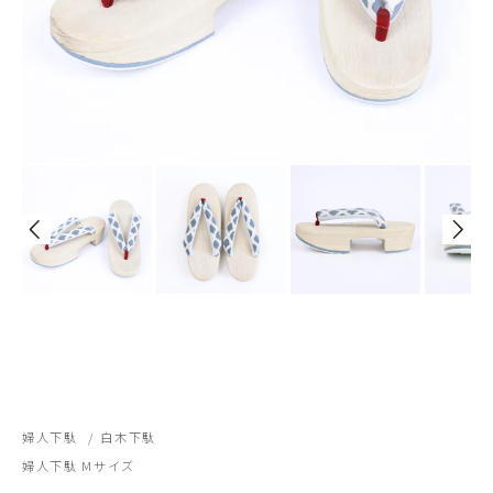
婦人下駄
/
白木下駄
婦人下駄 Mサイズ