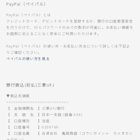
PayPal（ペイパル）
PayPal（ペイパル）とは
クレジットカード、デビットカードを登録するか、銀行の口座振替設定
を行うだけで、IDとパスワードのみでの取引が可能に。お支払い情報を
お店側に伝えることなく安全にご利用いただけます。
PayPal（ペイパル）の使い方・お支払い方法について詳しくは下記よ
りご確認ください。
ペイパルの使い方を見る
銀行振込(前払)三菱UFJ
▼振込先情報
==========================
【 金融機関名 】三菱UFJ銀行
【 支 店 名 】日本一支店 (店番 034)
【 口座種別 】当座
【 口座番号 】0109769
【 口座名義 】合資会社 亀岡商店（ゴウシガイシャ カメオカシ
ョウテン）