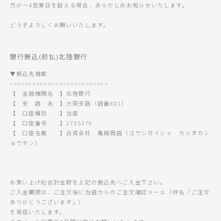
万が一4営業日を超える場合、あらかじめお知らせいたします。
どうぞよろしくお願いいたします。
銀行振込(前払)北陸銀行
▼振込先情報
==========================
【 金融機関名 】北陸銀行
【 支 店 名 】大阪支店（店番801）
【 口座種別 】当座
【 口座番号 】2735270
【 口座名義 】合資会社 亀岡商店（ゴウシガイシャ カメオカシ
ョウテン）
お買い上げ総合計金額を上記の振込先へご入金下さい。
ご入金期限は、ご注文後に当店からのご注文確認メール（件名「ご注文
ありがとうございます」）
を発信いたします。