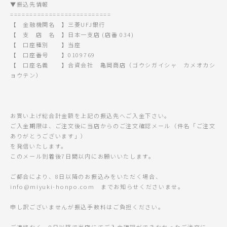
▼振込先情報
==========================
【 金融機関名 】三菱UFJ銀行
【 支 店 名 】日本一支店 (店番 034)
【 口座種別 】当座
【 口座番号 】0109769
【 口座名義 】合資会社 亀岡商店（ゴウシガイシャ カメオカシ
ョウテン）
お買い上げ総合計金額を上記の振込先へご入金下さい。
ご入金期限は、ご注文後に当店からのご注文確認メール（件名「ご注文
ありがとうございます」）
を発信いたします。
このメール到着後7日間以内にお願いいたします。
ご都合により、8日以降のお振込みをいただく場合、
info@miyuki-honpo.com までお知らせくださいませ。
申し訳ございませんが振込手数料はご負担ください。