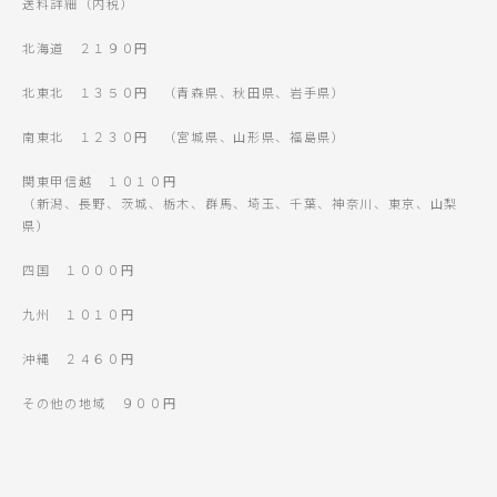
送料詳細（内税）
北海道 ２１９０円
北東北 １３５０円 （青森県、秋田県、岩手県）
南東北 １２３０円 （宮城県、山形県、福島県）
関東甲信越 １０１０円
（新潟、長野、茨城、栃木、群馬、埼玉、千葉、神奈川、東京、山梨
県）
四国 １０００円
九州 １０１０円
沖縄 ２４６０円
その他の地域 ９００円