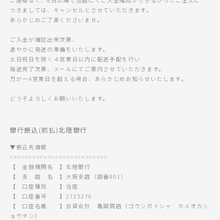
ご連絡なく、8日以降で当店にてご入金確認ができなかったご注文に
つきましては、キャンセルとさせていただきます。
あらかじめご了承くださいませ。
ご入金が確認出来次第、
速やかに発送の準備をいたします。
土日祝日を除く４営業日以内に配送手配を行い
発送完了次第、メールにてご案内させていただきます。
万が一4営業日を超える場合、あらかじめお知らせいたします。
どうぞよろしくお願いいたします。
銀行振込(前払)北陸銀行
▼振込先情報
==========================
【 金融機関名 】北陸銀行
【 支 店 名 】大阪支店（店番801）
【 口座種別 】当座
【 口座番号 】2735270
【 口座名義 】合資会社 亀岡商店（ゴウシガイシャ カメオカシ
ョウテン）