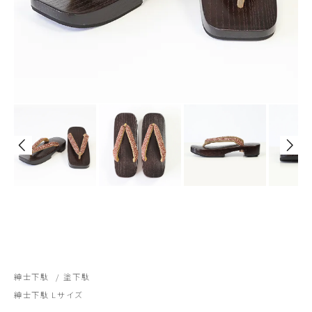
紳士下駄
/
塗下駄
紳士下駄 Lサイズ