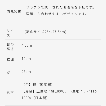
ブラウンで統一されたお洒落な下駄です。
商品説明
洋服にも合わせやすいデザインです。
サイ
L (適応サイズ26～27.5cm)
ズ
台の
4.5cm
高さ
10cm
横幅
26cm
縦
【台】桐（国産桐）
【鼻緒】上生地：綿100%、下生地：ナイロン
素材
100%（日本製）