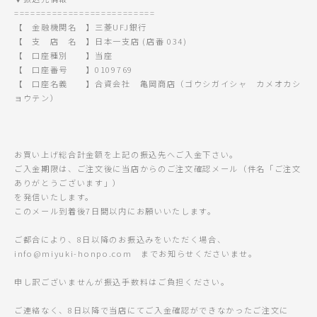
==========================
【 金融機関名 】三菱UFJ銀行
【 支 店 名 】日本一支店 (店番 034)
【 口座種別 】当座
【 口座番号 】0109769
【 口座名義 】合資会社 亀岡商店（ゴウシガイシャ カメオカシ
ョウテン）
お買い上げ総合計金額を上記の振込先へご入金下さい。
ご入金期限は、ご注文後に当店からのご注文確認メール（件名「ご注文
ありがとうございます」）
を発信いたします。
このメール到着後7日間以内にお願いいたします。
ご都合により、8日以降のお振込みをいただく場合、
info@miyuki-honpo.com までお知らせくださいませ。
申し訳ございませんが振込手数料はご負担ください。
ご連絡なく、8日以降で当店にてご入金確認ができなかったご注文に