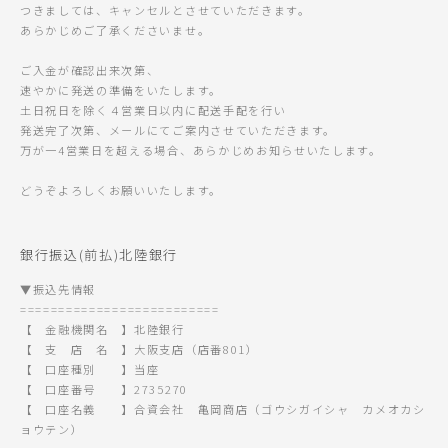
つきましては、キャンセルとさせていただきます。
あらかじめご了承くださいませ。
ご入金が確認出来次第、
速やかに発送の準備をいたします。
土日祝日を除く４営業日以内に配送手配を行い
発送完了次第、メールにてご案内させていただきます。
万が一4営業日を超える場合、あらかじめお知らせいたします。
どうぞよろしくお願いいたします。
銀行振込(前払)北陸銀行
▼振込先情報
==========================
【 金融機関名 】北陸銀行
【 支 店 名 】大阪支店（店番801）
【 口座種別 】当座
【 口座番号 】2735270
【 口座名義 】合資会社 亀岡商店（ゴウシガイシャ カメオカシ
ョウテン）