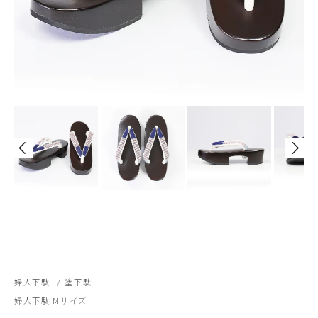
婦人下駄
/
塗下駄
婦人下駄 Mサイズ