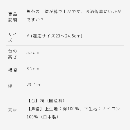
焦茶の上塗が粋で上品です。お洒落着にいかが
商品
ですか？
説明
サイ
M (適応サイズ23〜24.5cm)
ズ
台の
5.2cm
高さ
8.2cm
横幅
23.7cm
縦
【台】桐（国産桐）
【鼻緒】上生地：綿100%、下生地：ナイロン
素材
100%（日本製）