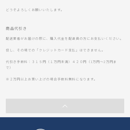
どうぞよろしくお願いいたします。
商品代引き
配送業者がお届けの際に、購入代金を配達員の方にお支払いください。
但し、その場での「クレジットカード支払」はできません。
代引き手数料：３１５円（１万円未満）４２０円（1万円～2万円ま
で）
※２万円以上お買い上げの場合手数料無料になります。